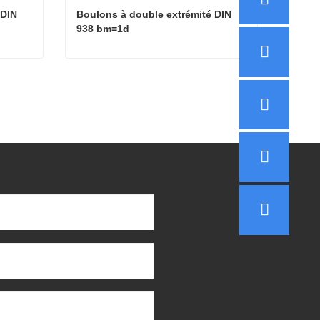
DIN 
Boulons à double extrémité DIN 
938 bm=1d
Boulons à double extrémité DIN 835 bm=2d
Boulons à double extrémité DIN 938 bm=1d
Contacter maintenant