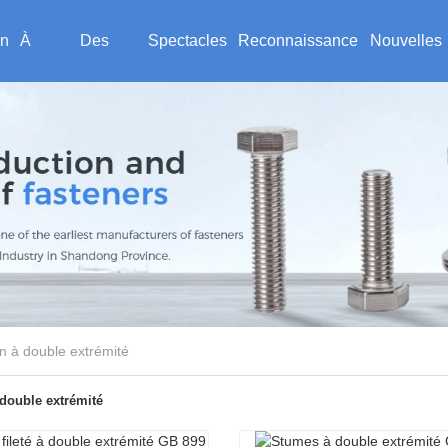
n
À
Des
Spectacles
Reconnaissance
Nouvelles
propos
produits
de force
client
de
nous
n à double extrémité
double extrémité