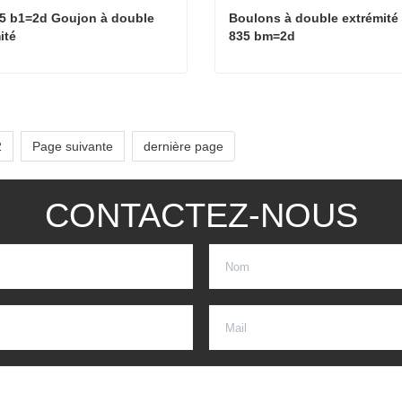
5 b1=2d Goujon à double 
Boulons à double extrémité 
ité
835 bm=2d
DIN 835 b1=2d Goujon à double extrémité
cter maintenant
Contacter maintenant
2
Page suivante
dernière page
CONTACTEZ-NOUS