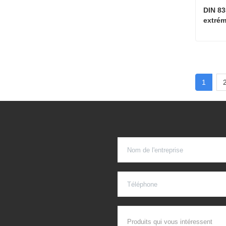
DIN 83
extrém
Conta
1