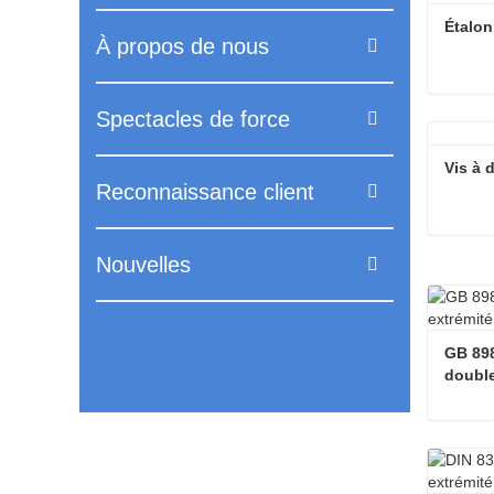
Étalon
À propos de nous
Spectacles de force
Étalon 
Conta
Vis à 
Reconnaissance client
Vis à 
Nouvelles
Conta
GB 898
double
Conta