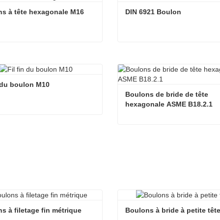
s à tête hexagonale M16
DIN 6921 Boulon
s à tête hexagonale M16
DIN 6921 Boulon
cter maintenant
Contacter maintenant
n du boulon M10
Boulons de bride de tête 
hexagonale ASME B18.2.1
n du boulon M10
cter maintenant
Contacter maintenant
s à filetage fin métrique
Boulons à bride à petite têt