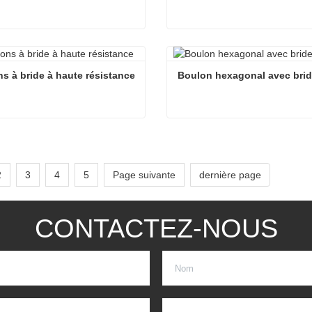
s à filetage fin métrique
Boulons à bride à petite têt
cter maintenant
Contacter maintenant
s à bride à haute résistance
Boulon hexagonal avec bri
Boulons à bride à haute résistance
Boulon hexagonal avec bri
cter maintenant
Contacter maintenant
2
3
4
5
Page suivante
dernière page
CONTACTEZ-NOUS