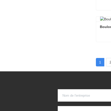
Boulon
Conta
Boulon
Conta
1