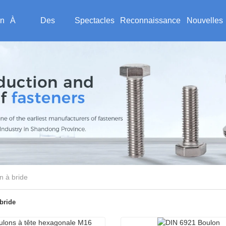
n
À
Des
Spectacles
Reconnaissance
Nouvelles
propos
produits
de force
client
de
nous
n à bride
bride