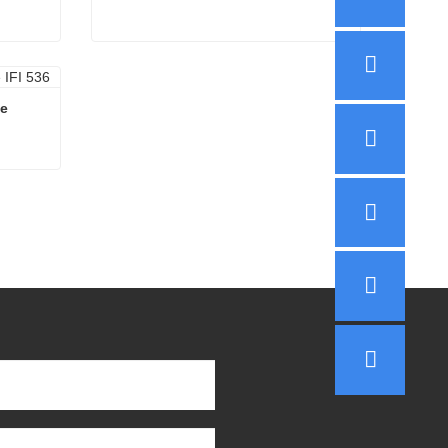
e
Vis à tête hexagonale à bride
Contacter maintenant
de
de