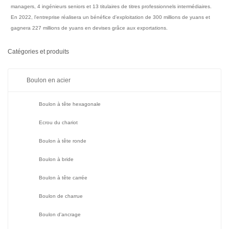
managers, 4 ingénieurs seniors et 13 titulaires de titres professionnels intermédiaires.
En 2022, l'entreprise réalisera un bénéfice d'exploitation de 300 millions de yuans et
gagnera 227 millions de yuans en devises grâce aux exportations.
Catégories et produits
Boulon en acier
Boulon à tête hexagonale
Ecrou du chariot
Boulon à tête ronde
Boulon à bride
Boulon à tête carrée
Boulon de charrue
Boulon d'ancrage