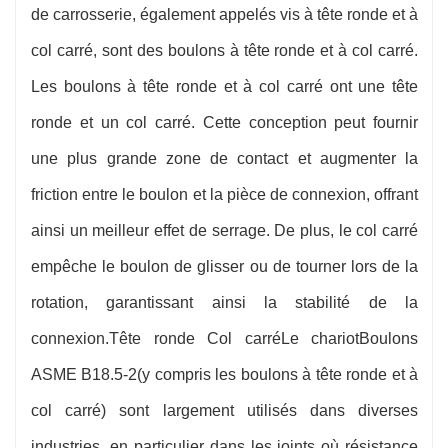
Pays d'exportation : États-Unis, Japon,
de carrosserie, également appelés vis à tête ronde et à
col carré, sont des boulons à tête ronde et à col carré.
Australie, Europe, etc.
Les boulons à tête ronde et à col carré ont une tête
Prise en charge de la personnalisation du client
ronde et un col carré. Cette conception peut fournir
une plus grande zone de contact et augmenter la
friction entre le boulon et la pièce de connexion, offrant
ainsi un meilleur effet de serrage. De plus, le col carré
empêche le boulon de glisser ou de tourner lors de la
rotation, garantissant ainsi la stabilité de la
connexion.
Tête ronde Col carré
Le chariot
Boulons
ASME B18.5-2
(y compris les boulons à tête ronde et à
col carré) sont largement utilisés dans diverses
industries, en particulier dans les joints où résistance