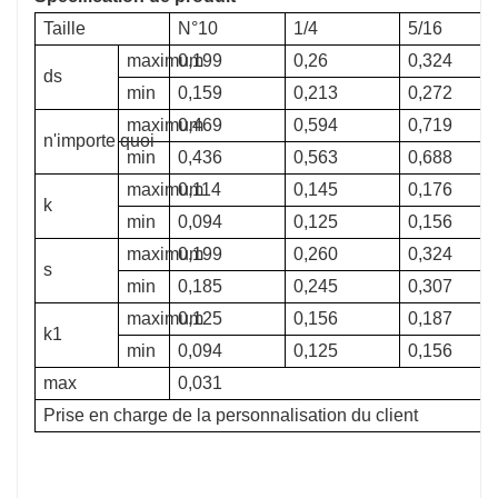
Taille
N°10
1/4
5/16
maximum
0,199
0,26
0,324
ds
min
0,159
0,213
0,272
maximum
0,469
0,594
0,719
n'importe quoi
min
0,436
0,563
0,688
maximum
0,114
0,145
0,176
k
min
0,094
0,125
0,156
maximum
0,199
0,260
0,324
s
min
0,185
0,245
0,307
maximum
0,125
0,156
0,187
k1
min
0,094
0,125
0,156
max
0,031
Prise en charge de la personnalisation du client