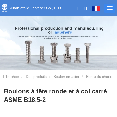
Jinan étoile Fastener Co., LTD
Trophée
Des produits
Boulon en acier
Ecrou du chariot
Boulons à tête ronde et à col carré ASME B18.5-2
Boulons à tête ronde et à col carré
ASME B18.5-2