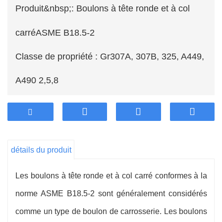
Produit&nbsp;: Boulons à tête ronde et à col
carré
ASME B18.5-2
Classe de propriété : Gr307A, 307B, 325, A449,
A490 2,5,8
Finition&nbsp;: zingage (zinc jaune, bleu zinc,
couleur de rinçage), noir, phosphate et huile,
détails du produit
phosphate de zinc, galvanisé à chaud (HDG),
Les boulons à tête ronde et à col carré conformes à la
Dacromet, Geomet
norme ASME B18.5-2 sont généralement considérés
Matériel:Acier
comme un type de boulon de carrosserie. Les boulons