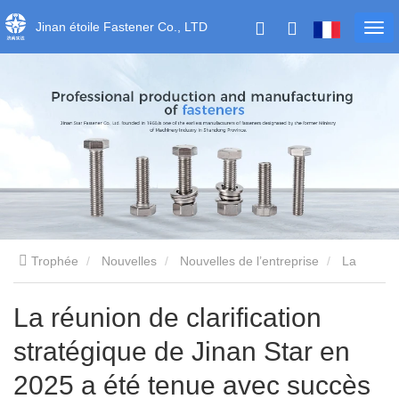
Jinan étoile Fastener Co., LTD
Trophée
Nouvelles
Nouvelles de l’entreprise
La
réunion de clarification stratégique de Jinan Star en 2025 a été
La réunion de clarification
stratégique de Jinan Star en
tenue avec succès pour dessiner un nouveau plan pour le
2025 a été tenue avec succès
développement