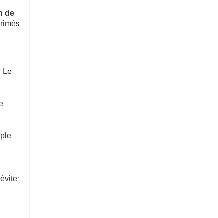
n de
primés
. Le
te
uple
éviter