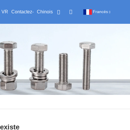
VR
Contactez-
Chinois
Francés
nous
existe