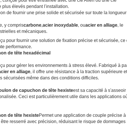
, conçue pour être entraînée avec une clé Allen ou une clé
 plus élevés pendant l'installation.
on de fournir une prise solide et sécurisée sur toute la longueur
e, y compris
carbone
,
acier inoxydable
, ou
acier en alliage
, le
strielles et mécaniques.
çu pour fournir une solution de fixation précise et sécurisée, ce 
aute performance.
hon de tête hexadécimal
çu pour gérer les environnements à stress élevé. Fabriqué à par
acier en alliage
, il offre une résistance à la traction supérieure e
ns sécurisées même dans des conditions difficiles.
oulon de capuchon de tête hexiste
est sa capacité à s'asseoir
onalisée. Ceci est particulièrement utile dans les applications o
.
on de tête hexiste
Permet une application de couple précise à 
t être resserré avec précision, réduisant le risque de dommages 