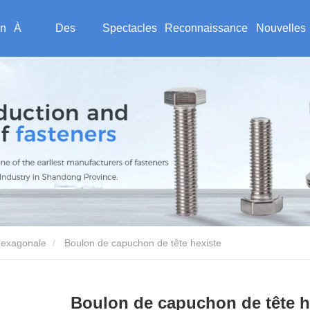
n
À
Des
Spectacles
Reconnaissance
Nouvelles
propos
produits
de force
client
de
nous
 hexagonale
Boulon de capuchon de tête hexiste
Boulon de capuchon de tête h