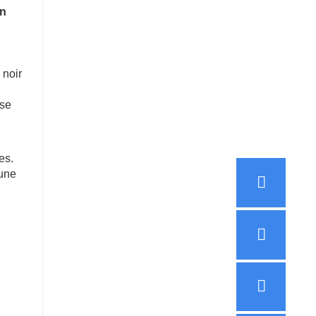
en
 noir
ise
es.
 une