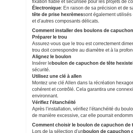
fixation fiable et sécurisée pour les projets de c
Électronique
: En raison de sa précision et de s
tête de prise hexrèmes
sont également utilisés
et d'autres composants délicats.
Comment installer des boulons de capuchon
Préparer le trou
Assurez-vous que le trou est correctement dimen
trou doit correspondre au diamètre et à la prof
Alignez le boulon
Insérer le
boulon de capuchon de tête hexiste
sécurité.
Utilisez une clé à allen
Montez une clé Allen dans la récréation hexagon
cohérent et contrôlé. Cela garantira une conne
environnant.
Vérifiez l'étanchéité
Après l'installation, vérifiez l'étanchéité du bou
de manière excessive, car elle pourrait endomma
Comment choisir le boulon de capuchon de tê
Lors de la sélection d'un
boulon de capuchon de