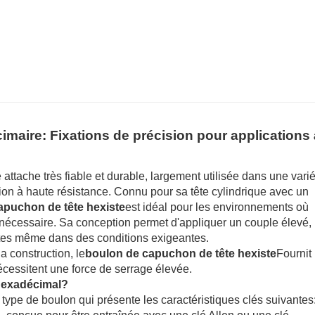
6. livraison à temps.
maire: Fixations de précision pour applications 
 attache très fiable et durable, largement utilisée dans une vari
sion à haute résistance. Connu pour sa tête cylindrique avec un
apuchon de tête hexiste
est idéal pour les environnements où
st nécessaire. Sa conception permet d'appliquer un couple élevé,
ites même dans des conditions exigeantes.
a construction, le
boulon de capuchon de tête hexiste
Fournit
nécessitent une force de serrage élevée.
hexadécimal?
 type de boulon qui présente les caractéristiques clés suivantes