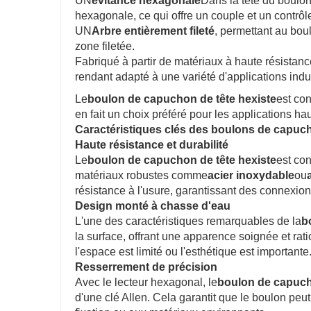
UN
évitance hexagonale
Dans la tête du boulon
hexagonale, ce qui offre un couple et un contrôle
UN
Arbre entièrement fileté
, permettant au boul
zone filetée.
Fabriqué à partir de matériaux à haute résistanc
rendant adapté à une variété d'applications indu
Le
boulon de capuchon de tête hexiste
est con
en fait un choix préféré pour les applications h
Caractéristiques clés des boulons de capuc
Haute résistance et durabilité
Le
boulon de capuchon de tête hexiste
est con
matériaux robustes comme
acier inoxydable
ou
résistance à l'usure, garantissant des connexio
Design monté à chasse d'eau
L'une des caractéristiques remarquables de la
b
la surface, offrant une apparence soignée et rati
l'espace est limité ou l'esthétique est importante
Resserrement de précision
Avec le lecteur hexagonal, le
boulon de capuch
d'une clé Allen. Cela garantit que le boulon peu