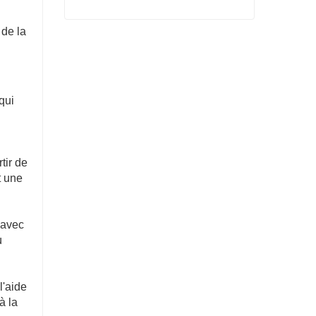
 de la
Boulons métriques à tête ronde et à col carré ASME B18.5.2.2M
Contacter maintenant
qui
tir de
t une
 avec
ù
l'aide
à la