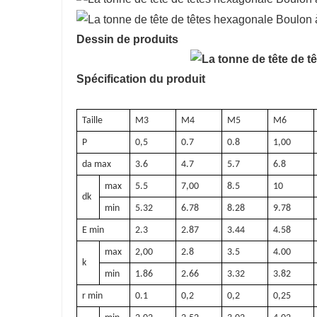
Dessin de produits
Spécification du produit
Taille
M3
M4
M5
M6
P
0,5
0.7
0.8
1,00
da max
3.6
4.7
5.7
6.8
max
5.5
7,00
8.5
10
dk
min
5.32
6.78
8.28
9.78
E min
2.3
2.87
3.44
4.58
max
2,00
2.8
3.5
4.00
k
min
1.86
2.66
3.32
3.82
r min
0.1
0,2
0,2
0,25