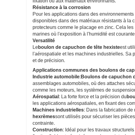
fixation ou aux matériaux environnants.
Résistance à la corrosion
Pour les applications dans des environnements di
disponibles dans des matériaux résistants à la c
protecteurs comme le placage en zinc. Cela les r
marines où l'exposition à l'humidité est courante
Versatilité
Le
boulon de capuchon de tête hexiste
est uti
l'aérospatiale et les machines industrielles. Sa 
et de précision.
Applications communes des boulons de capu
Industrie automobile
:
Boulons de capuchon de
assemblages automobiles, où des attaches sécur
comme les moteurs, les systèmes de suspension
Aérospatial
: La forte force et la précision du
bou
les applications aérospatiales, en fixant des co
Machines industrielles
: Dans la fabrication d
hexrèmes
sont utilisés pour sécuriser les pièce
contrainte.
Construction
: Idéal pour les travaux structurels