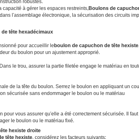
onstruction robustes.
a capacité à gérer les espaces restreints,
Boulons de capucho
 dans l'assemblage électronique, la sécurisation des circuits im
 de tête hexadécimaux
sionné pour accueillir le
boulon de capuchon de tête hexiste
ondeur du boulon pour un ajustement approprié.
Dans le trou, assurer la partie filetée engage le matériau en tou
ale de la tête du boulon. Serrez le boulon en appliquant un co
xion sécurisée sans endommager le boulon ou le matériau
lon pour vous assurer qu'elle a été correctement sécurisée. Il faut 
ger le boulon ou le matériau fixé.
te hexiste droite
 tête hexiste
, considérez les facteurs suivants: