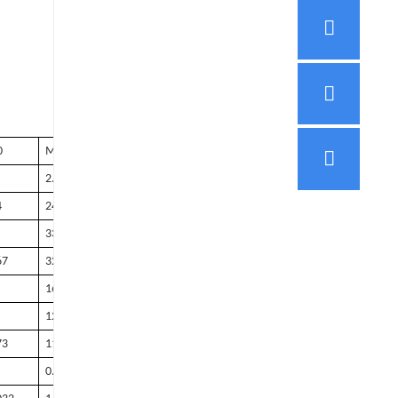
0
M22
M24
2.5
3
4
24.4
26.4
33
36
67
32.61
35.61
16
19.44
12
13
73
11.73
12.73
0.8
0.8