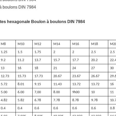
M8
M10
M12
M14
M16
M18
M2
1.25
1.5
1.75
2
2
2.5
2.5
9.2
11.2
13.7
15.7
17.7
20.2
22.
13
16
18
21
24
27
30
12.73
15.73
17.73
20.67
23.67
26.67
29.
5.72
8.01
9.15
11.43
13.72
13.72
16
5.00
6.00
7,00
8.00
9h00
10
11
4.82
5.82
6.78
7.78
8.78
9.78
10.
0.4
0.4
0.6
0.6
0.6
0.6
0.8