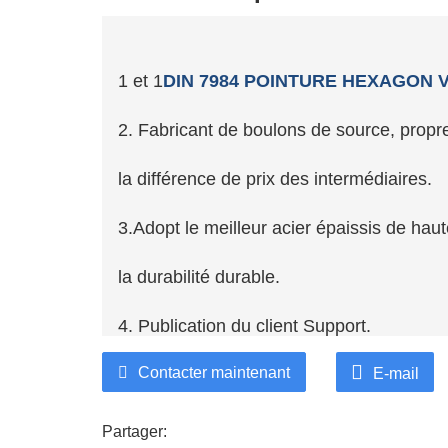
1 et 1
DIN 7984 POINTURE HEXAGON V
2. Fabricant de boulons de source, propre
la différence de prix des intermédiaires.
3.Adopt le meilleur acier épaissis de haute 
la durabilité durable.
4. Publication du client Support.
Contacter maintenant
5. Service de vente et de vente après-ven
E-mail
tout moment.
Partager: