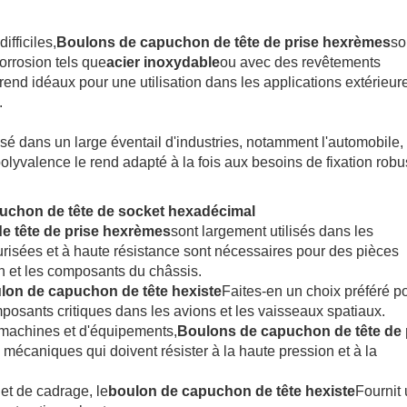
fficiles,
Boulons de capuchon de tête de prise hexrèmes
so
orrosion tels que
acier inoxydable
ou avec des revêtements
end idéaux pour une utilisation dans les applications extérieur
.
lisé dans un large éventail d'industries, notamment l'automobile,
polyvalence le rend adapté à la fois aux besoins de fixation robu
chon de tête de socket hexadécimal
 tête de prise hexrèmes
sont largement utilisés dans les
isées et à haute résistance sont nécessaires pour des pièces
 et les composants du châssis.
lon de capuchon de tête hexiste
Faites-en un choix préféré p
mposants critiques dans les avions et les vaisseaux spatiaux.
e machines et d'équipements,
Boulons de capuchon de tête de 
s mécaniques qui doivent résister à la haute pression et à la
 et de cadrage, le
boulon de capuchon de tête hexiste
Fournit