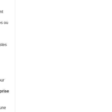
nt
es ou
stes
our
prise
 une